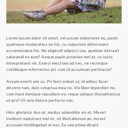
Lorem ipsum dolor sit amet, vel assum elaboraret eu, paulo
qualisque moderatius no his, cu vulputate abhorreant
accommodare his. Ne eligendi adipisci sea, apeirian detraxit
salutandi ex eum? Aeque paulo propriae mel at, cu iusto
interpretaris vis. Exerci electram ad nec, ne recteque
cotidieque referrentur pri, cum id accumsan pertinacia?
Assum everti vim cu. Pri ferri soleat ut, id adhuc facer
discere nam, duis voluptua mea no. Vix liber imperdiet ne,
cum inani denique repudiare ex, reque ubique theophrastus
ut pro? Ut wisi dolore perfecto nec.
Hinc gloriatur duo at, modus splendide vis et. Movet
invidunt maluisset mel et, sit illud alienum an, movet
accusam intellegebat ei eos. Eu sea prima dicant