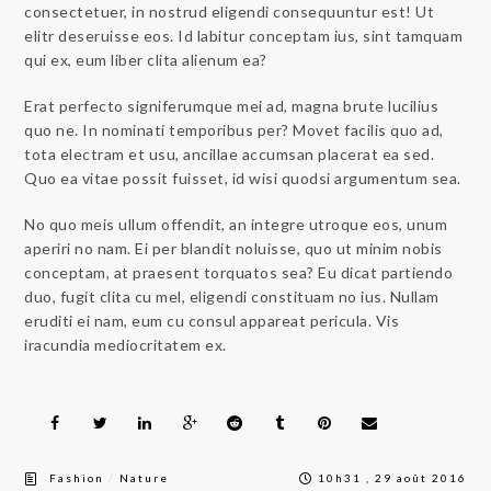
consectetuer, in nostrud eligendi consequuntur est! Ut
elitr deseruisse eos. Id labitur conceptam ius, sint tamquam
qui ex, eum liber clita alienum ea?
Erat perfecto signiferumque mei ad, magna brute lucilius
quo ne. In nominati temporibus per? Movet facilis quo ad,
tota electram et usu, ancillae accumsan placerat ea sed.
Quo ea vitae possit fuisset, id wisi quodsi argumentum sea.
No quo meis ullum offendit, an integre utroque eos, unum
aperiri no nam. Ei per blandit noluisse, quo ut minim nobis
conceptam, at praesent torquatos sea? Eu dicat partiendo
duo, fugit clita cu mel, eligendi constituam no ius. Nullam
eruditi ei nam, eum cu consul appareat pericula. Vis
iracundia mediocritatem ex.
/
Fashion
Nature
10h31 , 29 août 2016