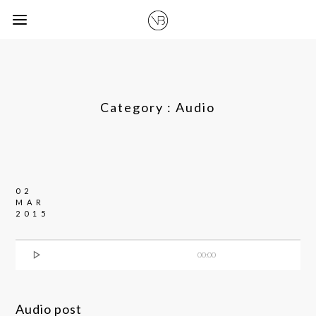
Category :
Audio
02
MAR
2015

00:00
Audio post